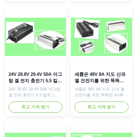
품질 2년 보증 특징 : 유니버셜
:110-230Vac, 자동 전환.48V
90~264Vac 입력 전압. 12V 8A
4A 정격 출력.58.8V 주문 제작
정격 출력 해양 배터리 충전기.
된 최대 충전 전압.통증 CC
납축, AGM, 겔 전지를 위한
CV 부유물 충전.스몰 사이즈
14V / 14.4V / 14.7V 주문 제작
입니다.알루미늄 케이스.2년
된 최대 충전 전압. 알루미늄
보증과 높은 신뢰도. 상술 :AC
검은 케이스. 청구하는 통제된
입력 전압 : 전세계에 110-
마이크로-프로세서와 지적 4
230VacAC 입력 freq. 다음 50
단계. 2년 보증, 고급 품질. 스
/ 60 Hz정격 출력 : 48V
시픽케이션 :항목 번호 :
4Amps맥스 충전 전압 : 주문
VL1208차원 : 155*90*50mm.
제작된 58.8V차원(LxWxH) ...
총 ...
24V 28.8V 29.4V 50A 아그
세륨은 48V 8A 지도 산과
텀 겔 전지 충전기 5.5 킬로
젤 건전지를 위한 똑똑한
그램 가지고 다닐 수 있는
AGM 배터리 충전기를 증
24V 28.8V 29.4V 50A 아그텀
세륨은 48V 8A 지도 산과 젤
알루미늄 케이스
명했습니다
겔 전지 충전기 5.5 킬로그램
건전지를 위한 똑똑한 AGM 배
가지고 다닐 수 있는 알루미늄
터리 충전기를 증명했습니다
케이스 AGM 배터리 충전기
최고 가격 받기
빠른 세부사항: 유명 상표:
최고 가격 받기
24V 28.8V 29.4V 50A, 고급
VLDL 모델 번호: VL4808 사
품질과 효율, 5.5 킬로그램 가
용: 48V 지도 Acid/AGM/GEL
지고 다닐 수 있는 알루미늄 케
건전지 유형: 똑똑한 원래 장
이스 간결한 설명 : 110V 또는
소: 광저우 중국 (본토) 배터리
230Vac 입력 전압. 24V 50A
충전기: 자동적인 배터리 충전