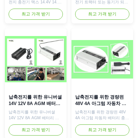
전지 충전기 맥스 14.4V 14.7V
전기 트랙터 또는 동기가 되는
를 표류시킵니다 자동 CC CV
장비를 위한 진동 충전기 기술
부유물 충전 12V 8A AGM 배
최고 가격 받기
: 자동 24V 25A 리튬 배터리
최고 가격 받기
터리 충전기, 납축전지를 위한
충전기는 24V AGM 전지를 위
최대 14.4V 또는 14.7V 간략한
해 설계됩니다. 입력 전압 110
소개 : 유니버셜 90~264Vac 입
또는 230Vac과 정격 출력은 볼
력 전압. 12V 8A 정격 출력 스
타트지는 24V 25A입니다. 현
마트 배터리 충전기. SLA,
명한 최대는 AGM 유형 배터리
AGM, 겔 전지를 위한 14.4V /
를 위해 충전 전압은 58.8V입
14.6 / 14.7V 주문 제작된 최대
니다. 쿠스토미즈드 깡통 버스
충전 전압. 알루미늄 흑인 또는
통신 포르는 이용 가능합니다.
은색 건. 청구하는 통제된 마이
지적 4 단계 충전과 함께 프리
크로-프로세서와 지적 4 단계.
- 요금, CC, CV와 플로팅 또는
85% 고효율. 2년 보증, 고급
자동 차단 장치. 고급 품질, 공
품질. 스시픽케...
장도 가격과 2년 보증. 원래 배
터리 충전기 ...
납축전지를 위한 유니버셜
납축전지를 위한 경량읜
14V 12V 8A AGM 배터리
48V 4A 아그텀 자동차 배
충전기
터리 충전기
납축전지를 위한 유니버셜
납축전지를 위한 경량읜 48V
14V 12V 8A AGM 배터리 충
4A 아그텀 자동차 배터리 충전
전기 12V 8A AGM 배터리 충
기 48V 4A AGM 배터리 충전
전기, 납축전지를 위한 현명하
최고 가격 받기
기, 납축전지, 2년 보증에 대한
최고 가격 받기
고 빠른 CC CV 플로팅, 고급
현명한 CC CV 부동 충전 기술