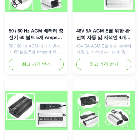
앤더슨은, 등을 자릅니다. ...
당신의 AGM 건전지를 아주,
당신의 건전지수명 최대로 위
탁할 것입니다. 알루미늄 주거,
라이...
50 / 60 Hz AGM 배터리 충
48V 5A AGM E를 위한 완
전기 60 볼트 5개 Amps의
전히 자동 및 지적인 4개
똑똑한 밀봉된 납축 전지
단계 충전기 - 스쿠터/오토
50 / 60 Hz AGM 배터리 충전
48V 5A AGM E를 위한 완전히
충전기 1.5 KG
바이
기 60 볼트 5개 Amps의 똑똑
자동 및 지적인 4개 단계 충전
한 밀봉된 납축 전지 충전기
기 - 스쿠터/오토바이 간단한
1.5 KG 간단한 설명: 밀봉한
최고 가격 받기
설명: 밀봉한 납축 전지 충전기
최고 가격 받기
납축 전지 충전기는 60 볼트
는 48 볼트 230Vac에 세계적
230Vac에 세계적인 110를 가
인 110를 가진 5개 amps, 입력
진 5개 amps, 입력 및 정격 출
및 정격 출력 voltatge 48V 5A
력 voltatge 60V 5A입니다. 똑
입니다. 똑똑한 최대 위탁 전압
똑한 최대 위탁 전압은 SLA 유
은 SLA 유형 건전지 AGM 건
형 건전지 AGM 건전지를 위한
전지를 위한 57.6/58.8V입니
72/73.5V입니다. 미리충전,
다. 미리충전, CC, CV 및 뜨 단
CC, CV 및 뜨 단계로 위탁하
계로 위탁하는 지적인 4개 단
는 지적인 4개 단계는 고능률
계는 고능률 및 pretect와 더불
및 pretect와 더불어, 이 충전
어, 이 충전기 위탁할 때 빠르
기 위탁할 때 빠르고 안전할 것
고 안전할 것이 당신의 배터리
이 당신의 배터리 전원을 사용
전원을 사용하는 전기 차량 (자