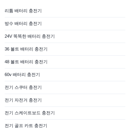
계는 고능률 및 pretect와 더불
다. 자동 잠금은 안전하지 않은
어, 이 충전기 위탁할 때 빠르
충전을 방지합니다. 안전한 연
리튬 배터리 충전기
고 안전할 것이 당신의 배터리
결을 위한 불꽃 없는 기술입니
전원을 사용하는 전기 차량을
다. 반극성 보호 전압 과 전류
방수 배터리 충전기
아주 (자동적인 ...
보호 출력 단말기의 단장 보호
배터리 건강을 위해 ...
24V 똑똑한 배터리 충전기
36 볼트 배터리 충전기
48 볼트 배터리 충전기
60v 배터리 충전기
전기 스쿠터 충전기
전기 자전거 충전기
전기 스케이트보드 충전기
전기 골프 카트 충전기