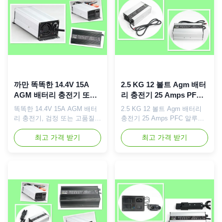
정격 출력 해양 배터리 충전기.
기 58.8V 증명서: 세륨 FCC
AGM 배터리를 위한 28.8V /
ROHS 색깔: 검정/은 포탄 물
29.4V 주문 제작된 최대 충전
자: 알루미늄 합금 입력 전압:
전압. 검은 알루미늄 또는 은
AC180~264V 50/60Hz 산출 전
케이스. 청구하는 통제된 마이
압: 58.8V 산출 현재: 8A 출력
크로-프로세서와 지적 4 단계.
전력: 500W 효율성: >=85%
2년 보증, 고급 품질. 스시...
충격 & 진동: SAEJ1378 ...
까만 똑똑한 14.4V 15A
2.5 KG 12 볼트 Agm 배터
AGM 배터리 충전기 또는
리 충전기 25 Amps PFC
통제되는은 알루미늄 케이
알루미늄 주거에
똑똑한 14.4V 15A AGM 배터
2.5 KG 12 볼트 Agm 배터리
스 MCU
230*120*70MM
리 충전기, 검정 또는 고품질은
충전기 25 Amps PFC 알루미
알루미늄 상자, 보장 2 년 기술
늄 주거에 230*120*70MM
적인 Specs.: 1) 차원
최고 가격 받기
AGM 배터리 충전기는 12 볼
최고 가격 받기
(LxWxH): 170 x 90 x 60 mm
트 240Vac에 세계적인 110를
2) 순중량: 1.5 KG 3) 최대 위
가진 25 amps, 입력 및 정격
탁 전압 (CV): 14.4 볼트 4) 최
출력 voltatge 12V 25A입니다.
대 산출 현재 (CC): 15 amps 5)
똑똑한 최대 위탁 전압은 AGM
위탁 방법: CC, 뜨는 CV 6) AC
건전지를 위한 14.4V입니다.
입력 전압: 110 또는 230Vac
미리충전, CC, CV 그리고/물
7) AC 입력 freq.: 50/60 Hz 8)
방울로 뜨 위탁하는 지적인 4
AC 마개: 미국, 영국, EU, AU
개 단계는 고능률 및 pretect와
등. 9) 산출 연결관 유형: XLR,
더불어, 이 충전기 빠를 것이