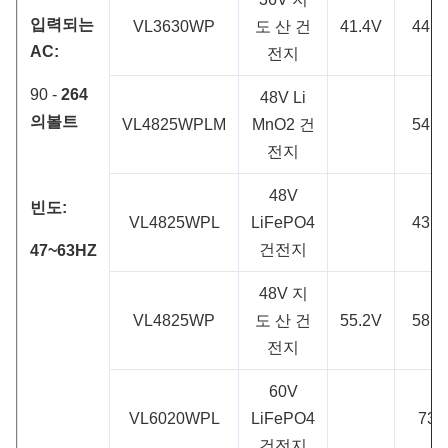
입력되는
VL3630WP
도 산 건
41.4V
44.1
AC:
전지
90 -
264
48V Li
의볼트
VL4825WPLM
MnO2 건
54.6
전지
48V
빈도:
VL4825WPL
LiFePO4
43.8
건전지
47~63HZ
48V 지
VL4825WP
도 산 건
55.2V
58.8
전지
60V
VL6020WPL
LiFePO4
73V
건전지