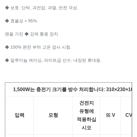
◆ 보호: 단락, 과전압, 과열, 반전 극성.
◆ 효율성 > 95%.
팬을 가진 ◆ 강제 통풍 장치.
◆ 100% 완전 부하 고온 검사 시험.
◆ 알루미늄 케이싱, 라이트급 선수, 내장된 휴대용.
1,500W는 충전기 크기를 방수 처리합니다: 310×230×101 
건전지
유형에
입력
모형
뜨 V
CV (v
적용하십
시오